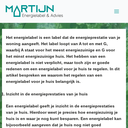
Ga
naar
Main
de
inhoud
Men
Het energielabel is een label dat de energieprestatie van je
woning aangeeft. Het label loopt van A tot en met G,
waarbij A staat voor het meest energiezuinige en G voor
het minst energiezuinige huis. Het hebben van een
energielabel is niet verplicht, maar toch zijn er goede
redenen om een energielabel voor je huis te regelen. In dit
artikel bespreken we waarom het regelen van een
energielabel voor je huis belangrijk is.
Inzicht in de energieprestaties van je huis
Een energielabel geeft je inzicht in de energieprestaties
van je huis. Hierdoor weet je precies hoe energiezuinig je
huis is en waar je nog kunt besparen. Een energielabel kan
bijvoorbeeld aangeven dat je huis nog niet goed